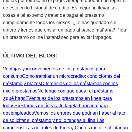
multas por retraso en el pago. Siempre quedará un registro
de esto en tu historial de crédito. Es mejor no llevar las
cosas a tal extremo y tratar de pagar el préstamo
cumplidamente todos los meses. ¿Te has quedado sin
dinero y tienes que enviar un pago al banco mañana? Pida
un préstamo online instantáneo para evitar impagos.
ÚLTIMO DEL BLOG:
Ventajas y inconvenientes de los préstamos para
consumo
Cómo tramitar un microcrédito: condiciones del
préstamo y plazos
Diferencias de los préstamos con los
micro préstamos
No tengo con que pagar el préstamo –
¿qué hago?
Ventajas de los préstamos en línea para
todos
Préstamos en línea a tu tarjeta bancaria para
desempleados
Vemos los errores que podrían haber al rato
de solicitar el préstamo y no lo tengas al final
Las
características notables de Fidea
¿Qué es mejor: solicitar un