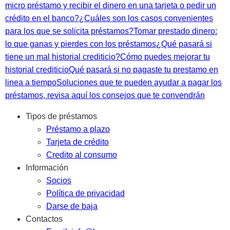
micro préstamo y recibir el dinero en una tarjeta o pedir un
crédito en el banco?
¿Cuáles son los casos convenientes
para los que se solicita préstamos?
Tomar prestado dinero:
lo que ganas y pierdes con los préstamos
¿Qué pasará si
tiene un mal historial crediticio?
Cómo puedes mejorar tu
historial crediticio
Qué pasará si no pagaste tu prestamo en
linea a tiempo
Soluciones que te pueden ayudar a pagar los
préstamos, revisa aquí los consejos que te convendrán
Tipos de préstamos
Préstamo a plazo
Tarjeta de crédito
Credito al consumo
Información
Socios
Política de privacidad
Darse de baja
Contactos